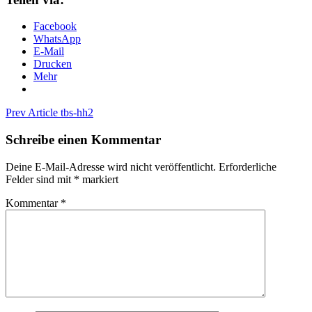
Facebook
WhatsApp
E-Mail
Drucken
Mehr
Beitragsnavigation
Previous
Prev Article
tbs-hh2
Post
Schreibe einen Kommentar
Deine E-Mail-Adresse wird nicht veröffentlicht.
Erforderliche
Felder sind mit
*
markiert
Kommentar
*