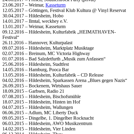
23.06.2017 – Weimar,
Kasseturm
12.05.2017 – Göttingen, Festival Klub Kultura @ Vinyl Reservat
30.04.2017 – Hildesheim, Hobo
14.01.2017 – Ilmtal, weckhey e.V.
13.01.2017 – Weimar, Kasseturm
09.12.2016 – Hildesheim, Kulturfabrik „HEIMATHAVEN-
Festival“
26.11.2016 – Hannover, Kulturpalast
09.07.2016 – Hildesheim, Marktplatz Musiktage
02.07.2016 – Breinum, MC Victoria Highway
01.07.2016 – Bad Salzdetfurth „Musik zum Anfassen“
25.06.2016 – Hildesheim, Stadtfest
14.05.2016 – Hamburg, Pooca Bar
13.05.2016 – Hildesheim, Kulturfabrik – CD Release
04.02.2016 – Hildesheim, Sparkassen Arena „Blues gegen Nazis“
26.09.2015 – Bockenem, Wirtshaus Sauer
18.09.2015 – Garbsen, Radio 21
07.08.2015 – Hildesheim, Bischofsmühle
18.07.2015 – Hildesheim, Hinten im Hof
04.07.2015 – Hildesheim, Wallungen
06.06.2015 – Adlum, MC Liberty Duck
09.05.2015 – Dingelbe, 1. Dingelber Rocknacht
06.03.2015 – Hildesheim, AWO Musikzentrum
14.02.2015 – Hildesheim, Vier Linden