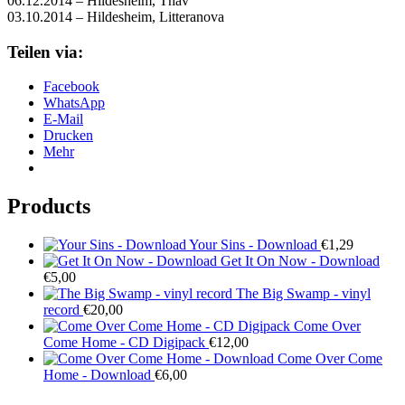
06.12.2014 – Hildesheim, Thav
03.10.2014 – Hildesheim, Litteranova
Teilen via:
Facebook
WhatsApp
E-Mail
Drucken
Mehr
Products
Your Sins - Download
€
1,29
Get It On Now - Download
€
5,00
The Big Swamp - vinyl
record
€
20,00
Come Over
Come Home - CD Digipack
€
12,00
Come Over Come
Home - Download
€
6,00