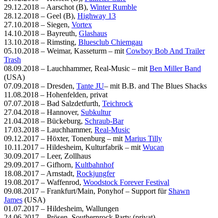
29.12.2018 – Aarschot (B),
Winter Rumble
28.12.2018 – Geel (B),
Highway 13
27.10.2018 – Siegen,
Vortex
14.10.2018 – Bayreuth,
Glashaus
13.10.2018 – Rimsting,
Bluesclub Chiemgau
05.10.2018 – Weimar, Kasseturm – mit
Cowboy Bob And Trailer
Trash
08.09.2018 – Lauchhammer, Real-Music – mit
Ben Miller Band
(USA)
07.09.2018 – Dresden,
Tante JU
– mit B.B. and The Blues Shacks
11.08.2018 – Hohenfelden, privat
07.07.2018 – Bad Salzdetfurth,
Teichrock
27.04.2018 – Hannover,
Subkultur
21.04.2018 – Bückeburg,
Schraub-Bar
17.03.2018 – Lauchhammer,
Real-Music
09.12.2017 – Höxter, Tonenburg – mit
Marius Tilly
10.11.2017 – Hildesheim, Kulturfabrik – mit
Wucan
30.09.2017 – Leer, Zollhaus
29.09.2017 – Gifhorn,
Kultbahnhof
18.08.2017 – Arnstadt,
Rockjungfer
19.08.2017 – Waffenrod,
Woodstock Forever Festival
09.08.2017 – Frankfurt/Main, Ponyhof – Support für
Shawn
James
(USA)
01.07.2017 – Hildesheim, Wallungen
24.06.2017 – Prösen, Southernrock Party (privat)