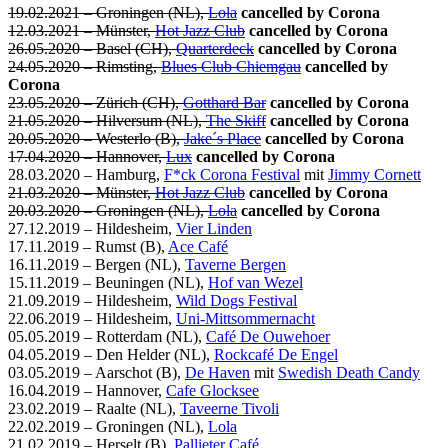
19.02.2021 – Groningen (NL),
Lola
cancelled by Corona
12.03.2021 – Münster,
Hot Jazz Club
cancelled by Corona
26.05.2020 – Basel (CH),
Quarterdeck
cancelled by Corona
24.05.2020 – Rimsting,
Blues Club Chiemgau
cancelled by
Corona
23.05.2020 – Zürich (CH),
Gotthard Bar
cancelled by Corona
21.05.2020 – Hilversum (NL),
The Skiff
cancelled by Corona
20.05.2020 – Westerlo (B),
Jake´s Place
cancelled by Corona
17.04.2020 – Hannover,
Lux
cancelled by Corona
28.03.2020 – Hamburg,
F*ck Corona Festival
mit
Jimmy Cornett
21.03.2020 – Münster,
Hot Jazz Club
cancelled by Corona
20.03.2020 – Groningen (NL),
Lola
cancelled by Corona
27.12.2019 – Hildesheim,
Vier Linden
17.11.2019 – Rumst (B),
Ace Café
16.11.2019 – Bergen (NL),
Taverne Bergen
15.11.2019 – Beuningen (NL),
Hof van Wezel
21.09.2019 – Hildesheim,
Wild Dogs Festival
22.06.2019 – Hildesheim,
Uni-Mittsommernacht
05.05.2019 – Rotterdam (NL),
Café De Ouwehoer
04.05.2019 – Den Helder (NL),
Rockcafé De Engel
03.05.2019 – Aarschot (B),
De Haven
mit
Swedish Death Candy
16.04.2019 – Hannover,
Cafe Glocksee
23.02.2019 – Raalte (NL),
Taveerne Tivoli
22.02.2019 – Groningen (NL),
Lola
21.02.2019 – Herselt (B),
Pallieter Café