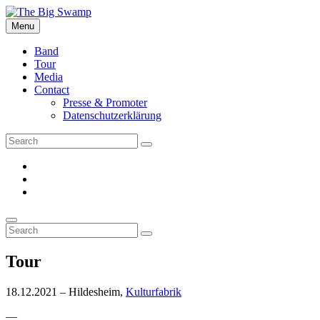
Skip
to
Menu
The Big Swamp
Swamp Rock | Delta Blues | Southern Rock
content
Band
Tour
Media
Contact
Presse & Promoter
Datenschutzerklärung
Search
Search
for:
facebook
Instagram
YouTube
Search
Search
Search
for:
Tour
18.12.2021 – Hildesheim,
Kulturfabrik
—