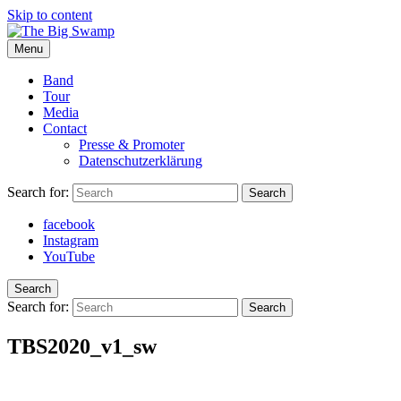
Skip to content
Menu
The Big Swamp
Swamp Rock | Delta Blues | Southern Rock
Band
Tour
Media
Contact
Presse & Promoter
Datenschutzerklärung
Search for:
Search
facebook
Instagram
YouTube
Search
Search for:
Search
TBS2020_v1_sw