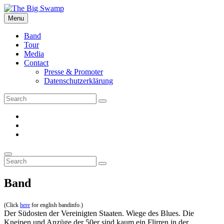
Skip
to
Menu
The Big Swamp
Swamp Rock | Delta Blues | Southern Rock
content
Band
Tour
Media
Contact
Presse & Promoter
Datenschutzerklärung
Search
Search
for:
facebook
Instagram
YouTube
Search
Search
Search
for:
Band
(Click
here
for english bandinfo.)
Der Südosten der Vereinigten Staaten. Wiege des Blues. Die
Kneipen und Anzüge der 50er sind kaum ein Flirren in der