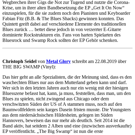
Wegbrechen ihrer Gigs die Not zur Tugend und nutzte die Corona-
Krise, um in ihrer alten Bandbesetzung die EP „Get It On Now“
einzuspielen, für die sie zudem noch den Pianisten und Keyboarder
Fabian Fitz (B.B. & The Blues Shacks) gewinnen konnten. Das
Quintett greift dabei auf verschiedene Elemente des traditionellen
Blues zurück … bettet diese jedoch in von verzerrter E-Gitarre
dominierte Rockstrukturen ein. Fans von harten Spielarten des
Bluesrock und Swamp Rock sollten der EP Gehör schenken.
Christoph Seidel
von
Metal Glory
schreibt am 22.08.2019 über
THE BIG SWAMP (Vinyl):
Das hier geht an alle Spezialisten, die der Meinung sind, dass es den
waschechten Blues nur aus dem Mutterland geben kann und darf.
Wer sich in den letzten Jahren auch nur ein wenig mit der hiesigen
Bluesszene befasst hat, kann, ja muss, feststellen, dass man, um den
Blues zu spielen, nicht zwingend aus Chicago oder dem
verschwitzten Süden der US of A stammen muss, noch auf den
Baumwollfeldern sein karges Dasein fristen musste. Die Youngsters
aus dem niedersächsischen Hildesheim, gelegen im Süden
Hannovers, beweisen das nur mehr als deutlich. Seit 2014 ist die
Band aktiv, hat seitdem 2 Alben und eine (inzwischen ausverkaufte)
EP veröffentlicht. „The Big Swamp“ ist nun die erste