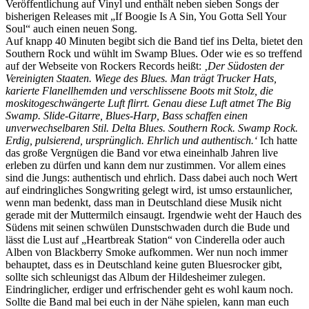
Veröffentlichung auf Vinyl und enthält neben sieben Songs der
bisherigen Releases mit „If Boogie Is A Sin, You Gotta Sell Your
Soul“ auch einen neuen Song.
Auf knapp 40 Minuten begibt sich die Band tief ins Delta, bietet den
Southern Rock und wühlt im Swamp Blues. Oder wie es so treffend
auf der Webseite von Rockers Records heißt:
‚Der Südosten der
Vereinigten Staaten. Wiege des Blues. Man trägt Trucker Hats,
karierte Flanellhemden und verschlissene Boots mit Stolz, die
moskitogeschwängerte Luft flirrt. Genau diese Luft atmet The Big
Swamp. Slide-Gitarre, Blues-Harp, Bass schaffen einen
unverwechselbaren Stil.
Delta Blues. Southern Rock. Swamp Rock.
Erdig, pulsierend, ursprünglich. Ehrlich und authentisch.‘
Ich hatte
das große Vergnügen die Band vor etwa eineinhalb Jahren live
erleben zu dürfen und kann dem nur zustimmen. Vor allem eines
sind die Jungs: authentisch und ehrlich. Dass dabei auch noch Wert
auf eindringliches Songwriting gelegt wird, ist umso erstaunlicher,
wenn man bedenkt, dass man in Deutschland diese Musik nicht
gerade mit der Muttermilch einsaugt. Irgendwie weht der Hauch des
Südens mit seinen schwülen Dunstschwaden durch die Bude und
lässt die Lust auf „Heartbreak Station“ von Cinderella oder auch
Alben von Blackberry Smoke aufkommen. Wer nun noch immer
behauptet, dass es in Deutschland keine guten Bluesrocker gibt,
sollte sich schleunigst das Album der Hildesheimer zulegen.
Eindringlicher, erdiger und erfrischender geht es wohl kaum noch.
Sollte die Band mal bei euch in der Nähe spielen, kann man euch