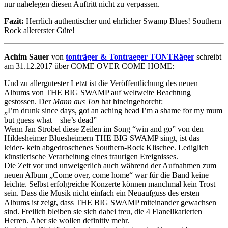
nur nahelegen diesen Auftritt nicht zu verpassen.
Fazit:
Herrlich authentischer und ehrlicher Swamp Blues! Southern
Rock allererster Güte!
Achim Sauer
von
tonträger & Tontraeger TONTRäger
schreibt
am 31.12.2017 über COME OVER COME HOME:
Und zu allergutester Letzt ist die Veröffentlichung des neuen
Albums von THE BIG SWAMP auf weltweite Beachtung
gestossen. Der
Mann aus Ton
hat hineingehorcht:
„I’m drunk since days, got an aching head I’m a shame for my mum
but guess what – she’s dead”
Wenn Jan Strobel diese Zeilen im Song “win and go” von den
Hildesheimer Bluesheimern THE BIG SWAMP singt, ist das –
leider- kein abgedroschenes Southern-Rock Klischee. Lediglich
künstlerische Verarbeitung eines traurigen Ereignisses.
Die Zeit vor und unweigerlich auch während der Aufnahmen zum
neuen Album „Come over, come home“ war für die Band keine
leichte. Selbst erfolgreiche Konzerte können manchmal kein Trost
sein. Dass die Musik nicht einfach ein Neuaufguss des ersten
Albums ist zeigt, dass THE BIG SWAMP miteinander gewachsen
sind. Freilich bleiben sie sich dabei treu, die 4 Flanellkarierten
Herren. Aber sie wollen definitiv mehr.