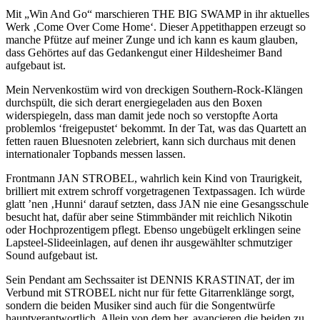
Mit „Win And Go“ marschieren THE BIG SWAMP in ihr aktuelles
Werk ‚Come Over Come Home‘. Dieser Appetithappen erzeugt so
manche Pfütze auf meiner Zunge und ich kann es kaum glauben,
dass Gehörtes auf das Gedankengut einer Hildesheimer Band
aufgebaut ist.
Mein Nervenkostüm wird von dreckigen Southern-Rock-Klängen
durchspült, die sich derart energiegeladen aus den Boxen
widerspiegeln, dass man damit jede noch so verstopfte Aorta
problemlos ‘freigepustet‘ bekommt. In der Tat, was das Quartett an
fetten rauen Bluesnoten zelebriert, kann sich durchaus mit denen
internationaler Topbands messen lassen.
Frontmann JAN STROBEL, wahrlich kein Kind von Traurigkeit,
brilliert mit extrem schroff vorgetragenen Textpassagen. Ich würde
glatt ’nen ‚Hunni‘ darauf setzten, dass JAN nie eine Gesangsschule
besucht hat, dafür aber seine Stimmbänder mit reichlich Nikotin
oder Hochprozentigem pflegt. Ebenso ungebügelt erklingen seine
Lapsteel-Slideeinlagen, auf denen ihr ausgewählter schmutziger
Sound aufgebaut ist.
Sein Pendant am Sechssaiter ist DENNIS KRASTINAT, der im
Verbund mit STROBEL nicht nur für fette Gitarrenklänge sorgt,
sondern die beiden Musiker sind auch für die Songentwürfe
hauptverantwortlich. Allein von dem her, avancieren die beiden zu