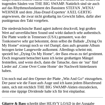
tragenden Säulen von THE BIG SWAMP. Natürlich sind sie auch
auf das Rhythmusfundament des Bassisten STEFAN ‚WENA‘
WEHNER und dem ‚Hau-Drauf-Experten‘ AXEL GERTIG
angewiesen, die zwar nicht großartig ins Gewicht fallen, dafür aber
punktgenau den Takt vorgeben.
Die niedersächsische Band agiert äußerst druckvoll, legt großen
Wert auf unverfälschten Sound und wirkt dadurch sehr authentisch.
Die Platte wurde in Tennessee (USA) gemastert, was der
Tonkonserve sehr gut bekommt, denn selbst die Ballade „Dying On
My Home“ erzeugt noch so viel Dampf, dass aufs gesamte Album
bezogen keine Langeweile aufkommt. Allerdings scheint mir,
speziell bei „Dying On My Home“, der Bass etwas zu tief gestimmt.
Doch insgesamt betrachtet kann ich keine großartigen Mängel
feststellen, und wenn doch, dann die Tatsache, dass sie ‘nur‘ fünf
Lieder auf ‚Come Over Come Home‘ der Nachwelt hinterlassen
haben.
Um noch mal auf den Opener der Platte „Win And Go“ einzugehen.
Der passt wie die Faust aufs Auge und ich kann jedem Bluesfreund
raten, sich mit reichlich THE BIG SWAMP-Aktien einzudecken,
denn eine üppige Dividende halte ich für fest einplanbar.
Gitarre & Bass
schreibt über HEAVY LOAD in der Ausgabe