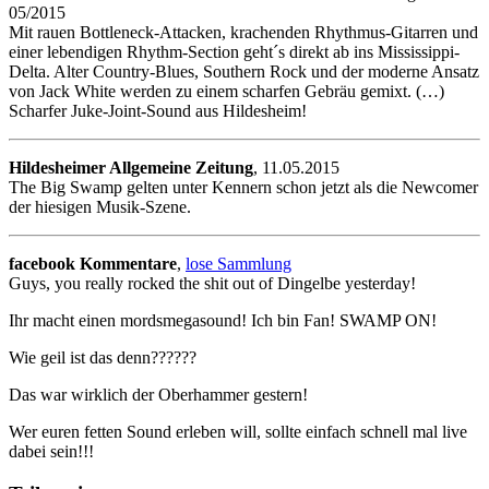
05/2015
Mit rauen Bottleneck-Attacken, krachenden Rhythmus-Gitarren und
einer lebendigen Rhythm-Section geht´s direkt ab ins Mississippi-
Delta. Alter Country-Blues, Southern Rock und der moderne Ansatz
von Jack White werden zu einem scharfen Gebräu gemixt. (…)
Scharfer Juke-Joint-Sound aus Hildesheim!
Hildesheimer Allgemeine Zeitung
, 11.05.2015
The Big Swamp gelten unter Kennern schon jetzt als die Newcomer
der hiesigen Musik-Szene.
facebook Kommentare
,
lose Sammlung
Guys, you really rocked the shit out of Dingelbe yesterday!
Ihr macht einen mordsmegasound! Ich bin Fan! SWAMP ON!
Wie geil ist das denn??????
Das war wirklich der Oberhammer gestern!
Wer euren fetten Sound erleben will, sollte einfach schnell mal live
dabei sein!!!