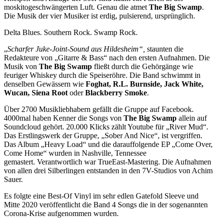
moskitogeschwängerten Luft. Genau die atmet
The Big Swamp
.
Die Musik der vier Musiker ist erdig, pulsierend, ursprünglich.
Delta Blues. Southern Rock. Swamp Rock.
„
Scharfer Juke-Joint-Sound aus Hildesheim“,
staunten die
Redakteure von „Gitarre & Bass“ nach den ersten Aufnahmen. Die
Musik von
The Big Swamp
fließt durch die Gehörgänge wie
feuriger Whiskey durch die Speiseröhre. Die Band schwimmt in
denselben Gewässern wie
Foghat, R.L. Burnside, Jack White,
Wucan, Siena Root
oder
Blackberry Smoke
.
Über 2700 Musikliebhabern gefällt die Gruppe auf Facebook.
4000mal haben Kenner die Songs von
The Big Swamp
allein auf
Soundcloud gehört. 20.000 Klicks zählt Youtube für „River Mud“.
Das Erstlingswerk der Gruppe, „Sober And Nice“, ist vergriffen.
Das Album „Heavy Load“ und die darauffolgende EP „Come Over,
Come Home“ wurden in Nashville, Tennessee
gemastert. Verantwortlich war TrueEast-Mastering. Die Aufnahmen
von allen drei Silberlingen entstanden in den 7V-Studios von Achim
Sauer.
Es folgte eine Best-Of Vinyl im sehr edlen Gatefold Sleeve und
Mitte 2020 veröffentlicht die Band 4 Songs die in der sogenannten
Corona-Krise aufgenommen wurden.