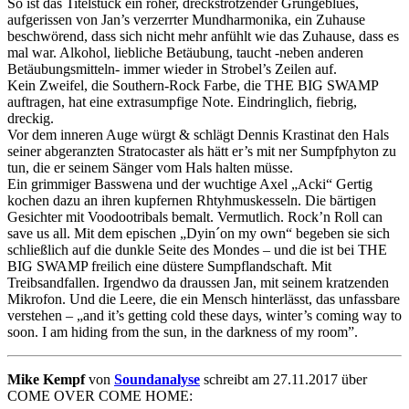
So ist das Titelstück ein roher, dreckstrotzender Grungeblues,
aufgerissen von Jan’s verzerrter Mundharmonika, ein Zuhause
beschwörend, dass sich nicht mehr anfühlt wie das Zuhause, dass es
mal war. Alkohol, liebliche Betäubung, taucht -neben anderen
Betäubungsmitteln- immer wieder in Strobel’s Zeilen auf.
Kein Zweifel, die Southern-Rock Farbe, die THE BIG SWAMP
auftragen, hat eine extrasumpfige Note. Eindringlich, fiebrig,
dreckig.
Vor dem inneren Auge würgt & schlägt Dennis Krastinat den Hals
seiner abgeranzten Stratocaster als hätt er’s mit ner Sumpfphyton zu
tun, die er seinem Sänger vom Hals halten müsse.
Ein grimmiger Basswena und der wuchtige Axel „Acki“ Gertig
kochen dazu an ihren kupfernen Rhtyhmuskesseln. Die bärtigen
Gesichter mit Voodootribals bemalt. Vermutlich. Rock’n Roll can
save us all. Mit dem epischen „Dyin´on my own“ begeben sie sich
schließlich auf die dunkle Seite des Mondes – und die ist bei THE
BIG SWAMP freilich eine düstere Sumpflandschaft. Mit
Treibsandfallen. Irgendwo da draussen Jan, mit seinem kratzenden
Mikrofon. Und die Leere, die ein Mensch hinterlässt, das unfassbare
verstehen – „and it’s getting cold these days, winter’s coming way to
soon. I am hiding from the sun, in the darkness of my room”.
Mike Kempf
von
Soundanalyse
schreibt am 27.11.2017 über
COME OVER COME HOME: